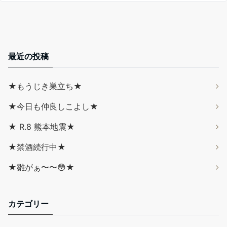
最近の投稿
★もうじき巣立ち★
★今日も仲良しこよし★
★ R.8 熊本地震★
★禁酒続行中★
★雛がぁ〜〜😳★
カテゴリー