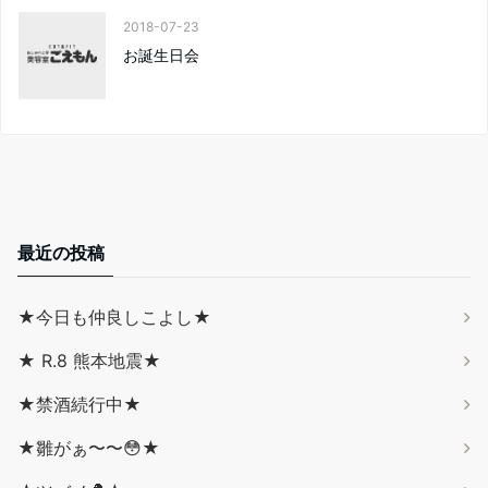
2018-07-23
お誕生日会
最近の投稿
★今日も仲良しこよし★
★ R.8 熊本地震★
★禁酒続行中★
★雛がぁ〜〜😳★