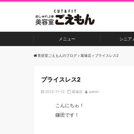
メニュー
シニア
美容室ごえもんのブログ
葛塚店
プライスレス2
プライスレス2
2012-11-12
葛塚店
admin
こんにちゎ！
鎌田です！