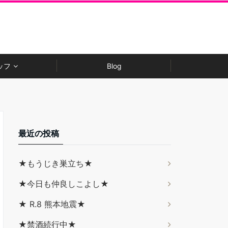
ッフ
Blog
最近の投稿
★もうじき巣立ち★
★今日も仲良しこよし★
★ R.8 熊本地震★
★禁酒続行中★