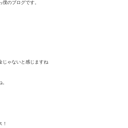
ゎ僕のブログです。
金じゃないと感じますね
ね。
ス！