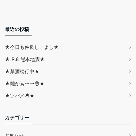
最近の投稿
★今日も仲良しこよし★
★ R.8 熊本地震★
★禁酒続行中★
★雛がぁ〜〜😳★
★ツバメ🐣★
カテゴリー
お知らせ