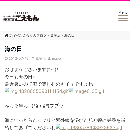
Menu
美容室ごえもんのブログ
葛塚店
海の日
海の日
2012-07-16
葛塚店
mayo
おはようございます(^-^)/
今日ゎ海の日♪
最近暑いので海で楽しむのもイィですよね
私も今年ゎ…(*≧m≦*)ププッ
海にいったらたっぷりと紫外線を浴びた肌と髪に栄養を補
給してあげてくださいね