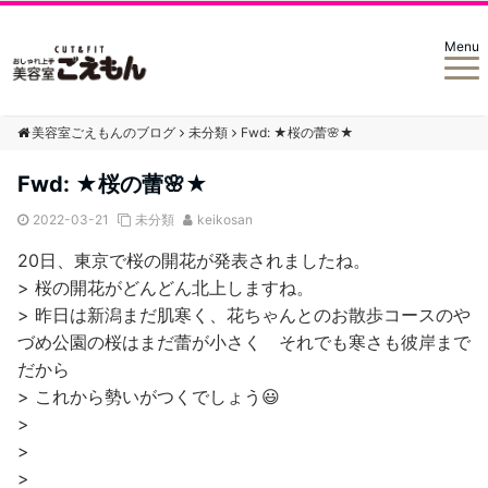
Menu
美容室ごえもんのブログ
未分類
Fwd: ★桜の蕾🌸★
Fwd: ★桜の蕾🌸★
2022-03-21
未分類
keikosan
20日、東京で桜の開花が発表されましたね。
> 桜の開花がどんどん北上しますね。
> 昨日は新潟まだ肌寒く、花ちゃんとのお散歩コースのや
づめ公園の桜はまだ蕾が小さく それでも寒さも彼岸まで
だから
> これから勢いがつくでしょう😃
>
>
>