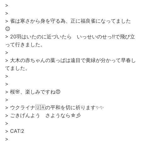
>
>
> 雀は寒さから身を守る為、正に福良雀になってました
😊
> 20羽はいたのに近づいたら いっせいのせっ‼で飛び立
って行きました。
>
> 大木の赤ちゃんの葉っぱは遠目で黄緑が分かって早春し
てました。
>
>
> 桜🌸、楽しみですね😍
>
> ウクライナ🇺🇦の平和を切に祈ります✨✨
> ごきげんよう さようなら☆彡
>
> CAT:2
>