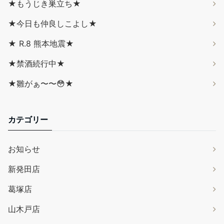
★もうじき巣立ち★
★今日も仲良しこよし★
★ R.8 熊本地震★
★禁酒続行中★
★雛がぁ〜〜😳★
カテゴリー
お知らせ
新発田店
葛塚店
山木戸店